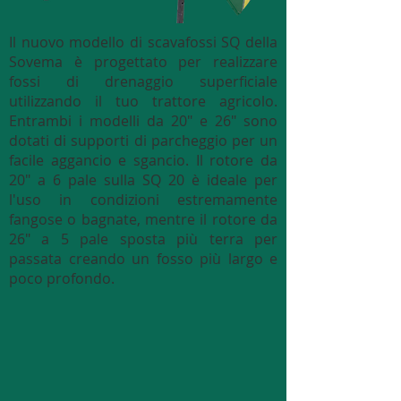
Il nuovo modello di scavafossi SQ della
Sovema è progettato per realizzare
fossi di drenaggio superficiale
utilizzando il tuo trattore agricolo.
Entrambi i modelli da 20" e 26" sono
dotati di supporti di parcheggio per un
facile aggancio e sgancio. Il rotore da
20" a 6 pale sulla SQ 20 è ideale per
l'uso in condizioni estremamente
fangose o bagnate, mentre il rotore da
26" a 5 pale sposta più terra per
passata creando un fosso più largo e
poco profondo.