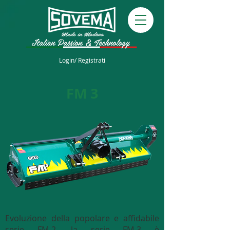
Login/ Registrati
FM 3
Evoluzione della popolare e affidabile
serie FM-2, la serie FM-3 è