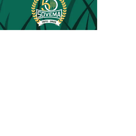
PRODOTTI
SUPPORTO
Lavorazione Terreno
Esplosi Ricambi
Trincia Tagliaerba
Fuori Produzione
Fienagione
Garanzie
Fertilizzazione
Usato
Contatti
Movimentazione
MACCHINE AGRICOLE - Modena
-
ITALY
Sede Sociale: via Olmo 6-8-10 - 41013 Gaggio di Piano (MO) -
P.Iva e C.F.
00211440367
- REA / C.C.I.A.A. 1515