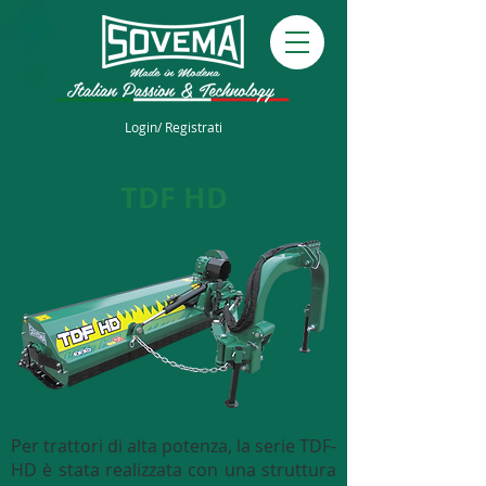
Login/ Registrati
TDF HD
Per trattori di alta potenza, la serie TDF-
HD è stata realizzata con una struttura