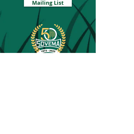
Mailing List
PRODUITS
SUPPORT
Travail du sol
Pièces détachées
Broyage & Entretien
Hors de production
Fenaison
Garantie
Fertilization
Occasion
Contacts
Elévateurs
MACHINES AGRICOLES - Modena
-
ITALY
Sede Sociale: via Olmo 6-8-10 - 41013 Gaggio di Piano (MO) -
P.Iva e C.F.
00211440367
- REA / C.C.I.A.A. 1515